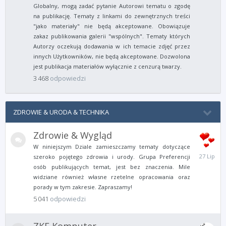
Globalny, mogą zadać pytanie Autorowi tematu o zgodę
na publikację. Tematy z linkami do zewnętrznych treści
"jako materiały" nie będą akceptowane. Obowiązuje
zakaz publikowania galerii "wspólnych". Tematy których
Autorzy oczekują dodawania w ich temacie zdjęć przez
innych Użytkowników, nie będą akceptowane. Dozwolona
jest publikacja materiałów wyłącznie z cenzurą twarzy.
3 468
odpowiedzi
ZDROWIE & URODA & TECHNIKA
Zdrowie & Wygląd
W niniejszym Dziale zamieszczamy tematy dotyczące
27
szeroko pojętego zdrowia i urody. Grupa Preferencji
Lipca
osób publikujących temat, jest bez znaczenia. Mile
widziane również własne rzetelne opracowania oraz
porady w tym zakresie. Zapraszamy!
5 041
odpowiedzi