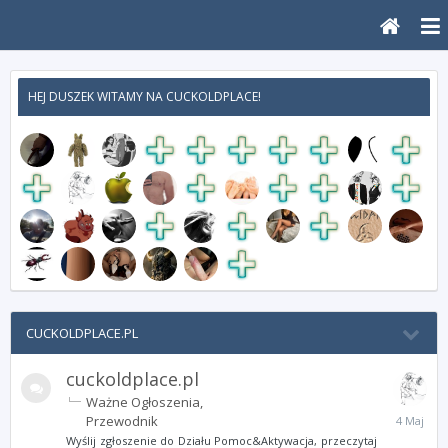
HEJ DUSZEK WITAMY NA CUCKOLDPLACE!
CUCKOLDPLACE.PL
cuckoldplace.pl
Ważne Ogłoszenia
4
Przewodnik
Maja
Wyślij zgłoszenie do Działu Pomoc&Aktywacja, przeczytaj