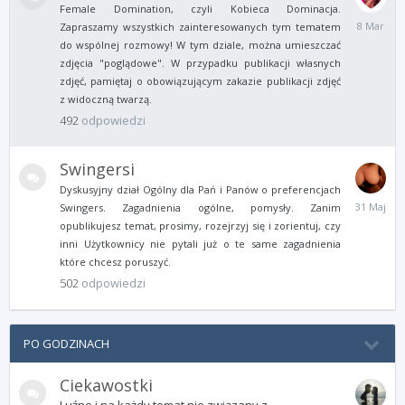
Female Domination, czyli Kobieca Dominacja.
8
Zapraszamy wszystkich zainteresowanych tym tematem
Marca
do wspólnej rozmowy! W tym dziale, można umieszczać
zdjęcia "poglądowe". W przypadku publikacji własnych
zdjęć, pamiętaj o obowiązującym zakazie publikacji zdjęć
z widoczną twarzą.
492
odpowiedzi
Swingersi
Dyskusyjny dział Ogólny dla Pań i Panów o preferencjach
31
Swingers. Zagadnienia ogólne, pomysły. Zanim
Maja
opublikujesz temat, prosimy, rozejrzyj się i zorientuj, czy
inni Użytkownicy nie pytali już o te same zagadnienia
które chcesz poruszyć.
502
odpowiedzi
PO GODZINACH
Ciekawostki