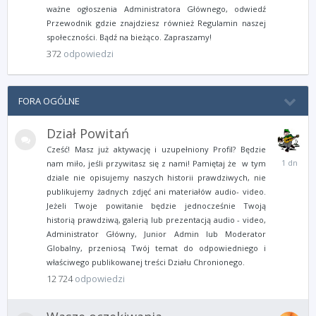
ważne ogłoszenia Administratora Głównego, odwiedź
Przewodnik gdzie znajdziesz również Regulamin naszej
społeczności. Bądź na bieżąco. Zapraszamy!
372
odpowiedzi
FORA OGÓLNE
Dział Powitań
Cześć! Masz już aktywację i uzupełniony Profil? Będzie
Wtorek
nam miło, jeśli przywitasz się z nami! Pamiętaj że w tym
o
dziale nie opisujemy naszych historii prawdziwych, nie
21:11
publikujemy żadnych zdjęć ani materiałów audio- video.
Jeżeli Twoje powitanie będzie jednocześnie Twoją
historią prawdziwą, galerią lub prezentacją audio - video,
Administrator Główny, Junior Admin lub Moderator
Globalny, przeniosą Twój temat do odpowiedniego i
właściwego publikowanej treści Działu Chronionego.
12 724
odpowiedzi