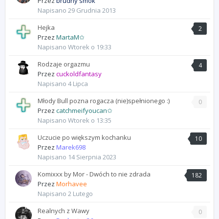
Przez
brudny smok
Napisano
29 Grudnia 2013
Hejka
2
Przez
MartaM✩
Napisano
Wtorek o 19:33
Rodzaje orgazmu
4
Przez
cuckoldfantasy
Napisano
4 Lipca
Młody Bull pozna rogacza (nie)spełnionego :)
0
Przez
catchmeifyoucan✩
Napisano
Wtorek o 13:35
Uczucie po większym kochanku
10
Przez
Marek698
Napisano
14 Sierpnia 2023
Komixxx by Mor - Dwóch to nie zdrada
182
Przez
Morhavee
Napisano
2 Lutego
Realnych z Wawy
0