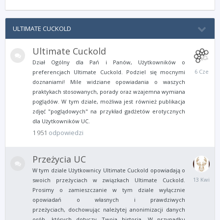
ULTIMATE CUCKOLD
Ultimate Cuckold
Dział Ogólny dla Pań i Panów, Użytkowników o
6
preferencjach Ultimate Cuckold. Podziel się mocnymi
Czerwca
doznaniami! Mile widziane opowiadania o waszych
praktykach stosowanych, porady oraz wzajemna wymiana
poglądów. W tym dziale, możliwa jest również publikacja
zdjęć "poglądowych" na przykład gadżetów erotycznych
dla Użytkowników UC.
1 951
odpowiedzi
Przeżycia UC
W tym dziale Użytkownicy Ultimate Cuckold opowiadają o
13
swoich przeżyciach w związkach Ultimate Cuckold.
Kwietnia
Prosimy o zamieszczanie w tym dziale wyłącznie
opowiadań o własnych i prawdziwych
przeżyciach, dochowując należytej anonimizacji danych
osób, których dotyczy Twoja historia. W przypadku