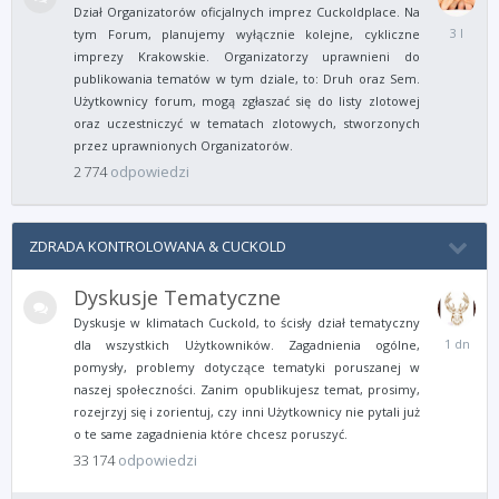
Dział Organizatorów oficjalnych imprez Cuckoldplace. Na
18
tym Forum, planujemy wyłącznie kolejne, cykliczne
Listopad
imprezy Krakowskie. Organizatorzy uprawnieni do
2022
publikowania tematów w tym dziale, to: Druh oraz Sem.
Użytkownicy forum, mogą zgłaszać się do listy zlotowej
oraz uczestniczyć w tematach zlotowych, stworzonych
przez uprawnionych Organizatorów.
2 774
odpowiedzi
ZDRADA KONTROLOWANA & CUCKOLD
Dyskusje Tematyczne
Dyskusje w klimatach Cuckold, to ścisły dział tematyczny
Wtorek
dla wszystkich Użytkowników. Zagadnienia ogólne,
o
pomysły, problemy dotyczące tematyki poruszanej w
08:39
naszej społeczności. Zanim opublikujesz temat, prosimy,
rozejrzyj się i zorientuj, czy inni Użytkownicy nie pytali już
o te same zagadnienia które chcesz poruszyć.
33 174
odpowiedzi