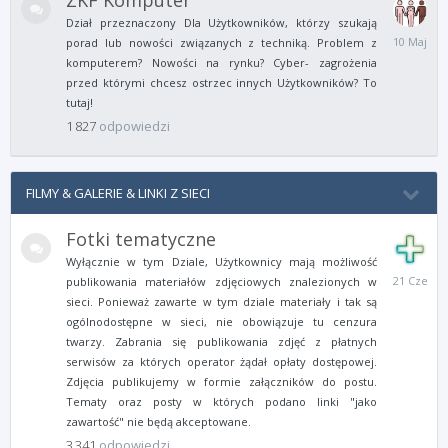
ZKF Komputer
Dział przeznaczony Dla Użytkowników, którzy szukają
10
porad lub nowości związanych z techniką. Problem z
Maja
komputerem? Nowości na rynku? Cyber- zagrożenia
przed którymi chcesz ostrzec innych Użytkowników? To
tutaj!
1 827
odpowiedzi
FILMY & GALERIE & LINKI Z SIECI
Fotki tematyczne
Wyłącznie w tym Dziale, Użytkownicy mają możliwość
21
publikowania materiałów zdjęciowych znalezionych w
Czerwca
sieci. Ponieważ zawarte w tym dziale materiały i tak są
ogólnodostępne w sieci, nie obowiązuje tu cenzura
twarzy. Zabrania się publikowania zdjęć z płatnych
serwisów za których operator żądał opłaty dostępowej.
Zdjęcia publikujemy w formie załączników do postu.
Tematy oraz posty w których podano linki "jako
zawartość" nie będą akceptowane.
3 341
odpowiedzi