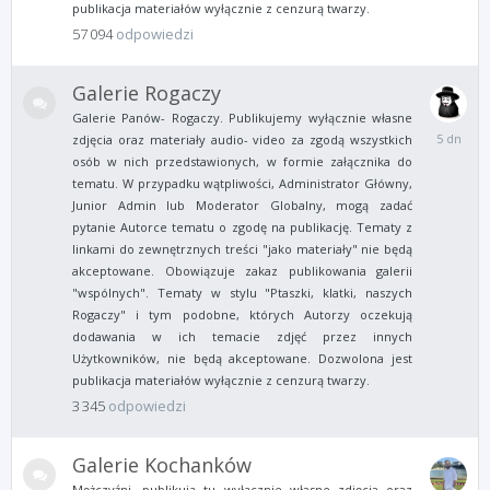
publikacja materiałów wyłącznie z cenzurą twarzy.
57 094
odpowiedzi
Galerie Rogaczy
Galerie Panów- Rogaczy. Publikujemy wyłącznie własne
Piątek
zdjęcia oraz materiały audio- video za zgodą wszystkich
o
osób w nich przedstawionych, w formie załącznika do
09:18
tematu. W przypadku wątpliwości, Administrator Główny,
Junior Admin lub Moderator Globalny, mogą zadać
pytanie Autorce tematu o zgodę na publikację. Tematy z
linkami do zewnętrznych treści "jako materiały" nie będą
akceptowane. Obowiązuje zakaz publikowania galerii
"wspólnych". Tematy w stylu "Ptaszki, klatki, naszych
Rogaczy" i tym podobne, których Autorzy oczekują
dodawania w ich temacie zdjęć przez innych
Użytkowników, nie będą akceptowane. Dozwolona jest
publikacja materiałów wyłącznie z cenzurą twarzy.
3 345
odpowiedzi
Galerie Kochanków
Mężczyźni, publikują tu wyłącznie własne zdjęcia oraz