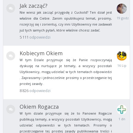
Jak zacząć?
Nie wiesz jak zacząć przygodę z Cuckold? Ten dział jest
19
właśnie dla Ciebie. Zanim opublikujesz temat, prosimy,
godzin
rozejrzyj się i zorientuj, czy inni Użytkownicy nie zadawali
temu
już tych samych pytań, które właśnie chcesz zadać.
5 111
odpowiedzi
Kobiecym Okiem
W tym Dziale przyjmuje się że Panie rozpoczynają
16
dyskusję na nurtujące je tematy, a wszyscy pozostali
Lipca
Użytkownicy, mogą udzielać w tych tematach odpowiedzi
. Zapraszamy i jednocześnie prosimy o przestrzeganie tej
prostej zasady.
8 826
odpowiedzi
Okiem Rogacza
W tym dziale przyjmuje się że to Panowie Rogacze
Wtorek
publikują tematy, a wszyscy pozostali Użytkownicy, mogą
o
udzielać odpowiedzi w tych tematach. Prosimy o
19:29
przestrzeganie tej prostej zasady publikowania treści i