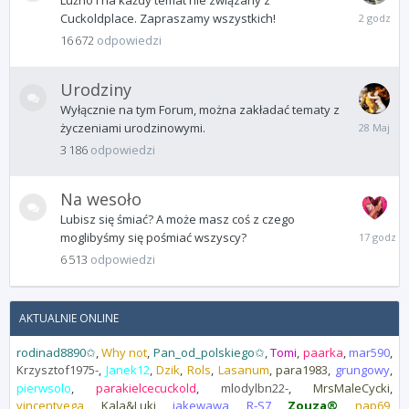
Luźno i na każdy temat nie związany z
2
Cuckoldplace. Zapraszamy wszystkich!
godziny
16 672
odpowiedzi
temu
Urodziny
Wyłącznie na tym Forum, można zakładać tematy z
28
życzeniami urodzinowymi.
Maja
3 186
odpowiedzi
Na wesoło
Lubisz się śmiać? A może masz coś z czego
17
moglibyśmy się pośmiać wszyscy?
godzin
6 513
odpowiedzi
temu
AKTUALNIE ONLINE
rodinad8890✩
Why not
Pan_od_polskiego✩
Tomi
paarka
mar590
Krzysztof1975-
Janek12
Dzik
Rols
Lasanum
para1983
grungowy
pierwsolo
parakielcecuckold
mlodylbn22-
MrsMaleCycki
vincentvega
Kala&Luki
jakewawa
R-S7
Zouza®
nap69