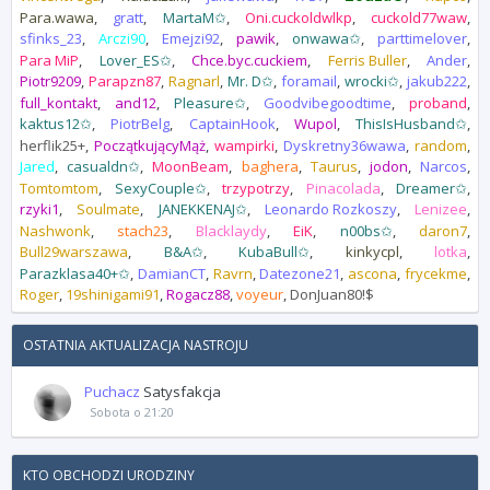
Para.wawa
gratt
MartaM✩
Oni.cuckoldwlkp
cuckold77waw
sfinks_23
Arczi90
Emejzi92
pawik
onwawa✩
parttimelover
Para MiP
Lover_ES✩
Chce.byc.cuckiem
Ferris Buller
Ander
Piotr9209
Parapzn87
Ragnarl
Mr. D✩
foramail
wrocki✩
jakub222
full_kontakt
and12
Pleasure✩
Goodvibegoodtime
proband
kaktus12✩
PiotrBelg
CaptainHook
Wupol
ThisIsHusband✩
herflik25+
PoczątkującyMąż
wampirki
Dyskretny36wawa
random
Jared
casualdn✩
MoonBeam
baghera
Taurus
jodon
Narcos
Tomtomtom
SexyCouple✩
trzypotrzy
Pinacolada
Dreamer✩
rzyki1
Soulmate
JANEKKENAJ✩
Leonardo Rozkoszy
Lenizee
Nashwonk
stach23
Blacklaydy
EiK
n00bs✩
daron7
Bull29warszawa
B&A✩
KubaBull✩
kinkycpl
lotka
Parazklasa40+✩
DamianCT
Ravrn
Datezone21
ascona
frycekme
Roger
19shinigami91
Rogacz88
voyeur
DonJuan80!$
OSTATNIA AKTUALIZACJA NASTROJU
Puchacz
Satysfakcja
Sobota o 21:20
KTO OBCHODZI URODZINY