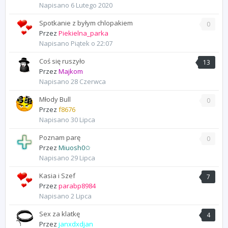
Napisano
6 Lutego 2020
Spotkanie z byłym chlopakiem
0
Przez
Piekielna_parka
Napisano
Piątek o 22:07
Coś się ruszyło
13
Przez
Majkom
Napisano
28 Czerwca
Młody Bull
0
Przez
f8676
Napisano
30 Lipca
Poznam parę
0
Przez
Miuosh0✩
Napisano
29 Lipca
Kasia i Szef
7
Przez
parabp8984
Napisano
2 Lipca
Sex za klatkę
4
Przez
janxdxdjan