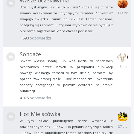
Wasze oczekiwania
Dział Dyskusyjny. Jak Ty to widzisz? Podziel się z nami
17
swoimi oczekiwaniami dotyczącymi tematyki "otwarcia"
Czerwca
swojego związku. Zanim opublikujesz temat, prosimy,
rozejrzyj się i zorientuj, czy inni Użytkownicy nie pytali już
o te same zagadnienia które chcesz poruszyć.
1 590
odpowiedzi
Sondaże
Stwórz własną sondę, lub weź udział w sondażach
13
tworzonych przez innych. W przypadku publikacji
Lipca
nowego własnego tematu w tym dziale, pamiętaj by
oprócz zawieranej treści, użyć mechanizmu tworzenia
sondaży dostępnego w pełnym edytorze na etapie
publikacji.
4 075
odpowiedzi
Hot Miejscówka
W tym dziale publikujemy nasze wrażenia z
27
odwiedzonych sex klubów, lub pytania dotyczące takich
Lipca
klubów. Zanim opublikujesz temat, prosimy, rozejrzyj się