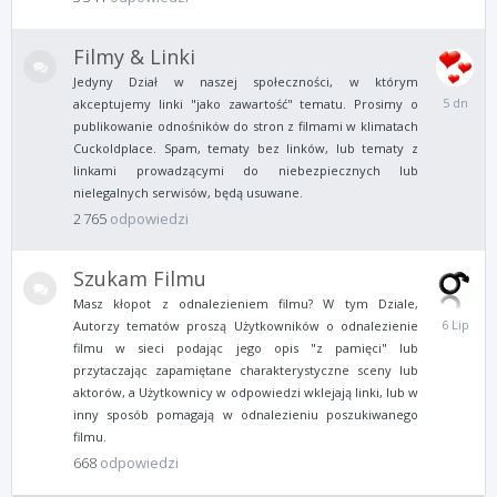
Filmy & Linki
Jedyny Dział w naszej społeczności, w którym
Sobota
akceptujemy linki "jako zawartość" tematu. Prosimy o
o
publikowanie odnośników do stron z filmami w klimatach
01:27
Cuckoldplace. Spam, tematy bez linków, lub tematy z
linkami prowadzącymi do niebezpiecznych lub
nielegalnych serwisów, będą usuwane.
2 765
odpowiedzi
Szukam Filmu
Masz kłopot z odnalezieniem filmu? W tym Dziale,
6
Autorzy tematów proszą Użytkowników o odnalezienie
Lipca
filmu w sieci podając jego opis "z pamięci" lub
przytaczając zapamiętane charakterystyczne sceny lub
aktorów, a Użytkownicy w odpowiedzi wklejają linki, lub w
inny sposób pomagają w odnalezieniu poszukiwanego
filmu.
668
odpowiedzi