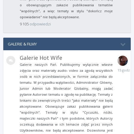
o obowiązującym zakazie publikowania tematów
"wspólnych", a więc tematy w stylu "dokończ moje
opowiadanie" nie będą akceptowane.
9 105
odpowiedzi
GALERIE & FILMY
Galerie Hot Wife
Galerie naszych Pań. Publikujemy wyłącznie własne
15
zdjęcia oraz materiały audio- video za zgodą wszystkich
godzin
osób w nich przedstawionych, w formie załącznika do
temu
tematu. W przypadku wątpliwości, Administrator Główny,
Junior Admin lub Moderator Globalny, mogą zadać
pytanie Autorowi tematu o zgodę na publikację. Tematy z
linkami do zewnętrznych treści "jako materiały" nie będą
akceptowane. Obowiązuje zakaz publikowania galerii
"wspólnych". Tematy w stylu "Cycuszki, nóżki,
majteczki naszych Pań" i tym podobne, których Autorzy
oczekują dodawania w ich temacie zdjęć przez innych
Użytkowników, nie będą akceptowane. Dozwolona jest