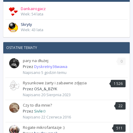
Dankairogacz
Wiek: 54 lata
Skryty
Wiek: 43 lata
OSTATNIE TEMATY
pary na dłużej
0
Przez
Dyskretny36wawa
Napisano
5 godzin temu
Rysunkowe żarty i zabawne zdjęcia
1 526
Przez
OSA_&_BZYK
Napisano
20 Sierpnia 2023
Czy to dla mnie?
22
Przez
Sivle✩
Napisano
22 Czerwca 2016
Rogate mikrofantazje :)
511