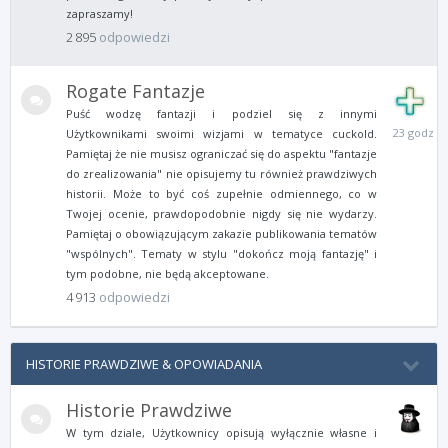
zapraszamy!
2 895
odpowiedzi
Rogate Fantazje
Puść wodzę fantazji i podziel się z innymi
23
Użytkownikami swoimi wizjami w tematyce cuckold.
godziny
Pamiętaj że nie musisz ograniczać się do aspektu "fantazje
temu
do zrealizowania" nie opisujemy tu również prawdziwych
historii. Może to być coś zupełnie odmiennego, co w
Twojej ocenie, prawdopodobnie nigdy się nie wydarzy.
Pamiętaj o obowiązującym zakazie publikowania tematów
"wspólnych". Tematy w stylu "dokończ moją fantazję" i
tym podobne, nie będą akceptowane.
4 913
odpowiedzi
HISTORIE PRAWDZIWE & OPOWIADANIA
Historie Prawdziwe
W tym dziale, Użytkownicy opisują wyłącznie własne i
5