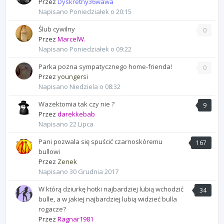
Przez
Dyskretny36wawa
Napisano
Poniedziałek o 20:15
Ślub cywilny
0
Przez
MarcelW.
Napisano
Poniedziałek o 09:22
Parka pozna sympatycznego home-frienda!
0
Przez
youngersi
Napisano
Niedziela o 08:32
Wazektomia tak czy nie ?
9
Przez
darekkebab
Napisano
22 Lipca
Pani pozwala się spuścić czarnoskóremu
167
bullowi
Przez
Zenek
Napisano
30 Grudnia 2017
W którą dziurkę hotki najbardziej lubią wchodzić
34
bulle, a w jakiej najbardziej lubią widzieć bulla
rogacze?
Przez
Ragnar1981