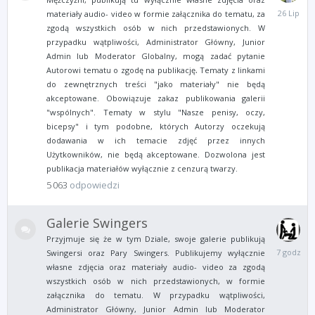
26
materiały audio- video w formie załącznika do tematu, za
Lipca
zgodą wszystkich osób w nich przedstawionych.
W
przypadku wątpliwości, Administrator Główny, Junior
Admin lub Moderator Globalny, mogą zadać pytanie
.
Autorowi tematu o zgodę na publikację
Tematy z linkami
do zewnętrznych treści "jako materiały" nie będą
akceptowane.
Obowiązuje zakaz publikowania galerii
"wspólnych". Tematy w stylu "Nasze penisy, oczy,
bicepsy" i tym podobne, których Autorzy oczekują
dodawania w ich temacie zdjęć przez innych
Użytkowników, nie będą akceptowane. Dozwolona jest
publikacja materiałów wyłącznie z cenzurą twarzy.
5 063
odpowiedzi
Galerie Swingers
Przyjmuje się że w tym Dziale, swoje galerie publikują
7
Swingersi oraz Pary Swingers. Publikujemy wyłącznie
godzin
własne zdjęcia oraz materiały audio- video za zgodą
temu
wszystkich osób w nich przedstawionych, w formie
załącznika do tematu. W przypadku wątpliwości,
Administrator Główny, Junior Admin lub Moderator