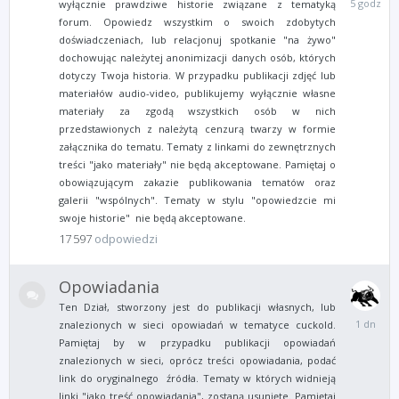
wyłącznie prawdziwe historie związane z tematyką
godzin
forum. Opowiedz wszystkim o swoich zdobytych
temu
doświadczeniach, lub relacjonuj spotkanie "na żywo"
dochowując należytej anonimizacji danych osób, których
dotyczy Twoja historia. W przypadku publikacji zdjęć lub
materiałów audio-video, publikujemy wyłącznie własne
materiały za zgodą wszystkich osób w nich
przedstawionych z należytą cenzurą twarzy w formie
załącznika do tematu. Tematy z linkami do zewnętrznych
treści "jako materiały" nie będą akceptowane. Pamiętaj o
obowiązującym zakazie publikowania tematów oraz
galerii "wspólnych". Tematy w stylu "opowiedzcie mi
swoje historie" nie będą akceptowane.
17 597
odpowiedzi
Opowiadania
Ten Dział, stworzony jest do publikacji własnych, lub
Wtorek
znalezionych w sieci opowiadań w tematyce cuckold.
o
Pamiętaj by w przypadku publikacji opowiadań
07:33
znalezionych w sieci, oprócz treści opowiadania, podać
link do oryginalnego źródła. Tematy w których widnieją
linki "jako treść opowiadania", zostaną usunięte. Pamiętaj