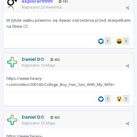
explorer9999
191
Napisano
23 Kwietnia
W tytule wątku powinno się dawać ostrzeżenia przed skarpetkami
na filmie
🤦‍♂️
1
1
Daniel D✩
402
Napisano
15 Maja
https://www.heavy-
r.com/video/200143/College_Boy_Has_Sex_With_My_Wife/
1
1
Daniel D✩
402
Napisano
25 Maja
https://www.heavy-