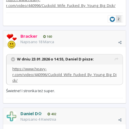
r.com/video/440996/Cuckold_Wife_Fucked_By_Young_Big_Dick/
2
Bracker
160
Napisano
18 Marca
W dniu 23.01.2026 o 14:55,
Daniel D
pisze:
https://www.heavy-
r.com/video/440996/Cuckold_Wife_Fucked_By_Young_Big_Di
ck/
Świetne! I stronka też super.
Daniel D✩
402
Napisano
4 Kwietnia