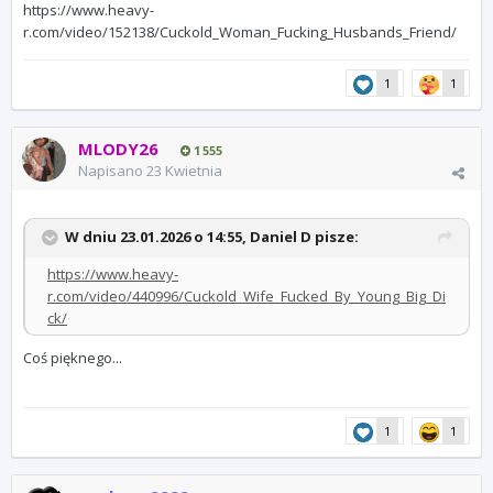
https://www.heavy-
r.com/video/152138/Cuckold_Woman_Fucking_Husbands_Friend/
1
1
MLODY26
1 555
Napisano
23 Kwietnia
W dniu 23.01.2026 o 14:55,
Daniel D
pisze:
https://www.heavy-
r.com/video/440996/Cuckold_Wife_Fucked_By_Young_Big_Di
ck/
Coś pięknego...
1
1