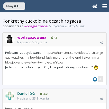
Filmy & Linki
Konkretny cuckold na oczach rogacza
dodany przez
wodagazowana
,
5 Stycznia
w
Filmy & Linki
wodagazowana
13
Napisano
5 Stycznia
Polecam zdecydowanie:
https://xhamster.com/videos/a-strange-
guy-watches-my-boyfriend-fuck-me-and-at-the-end-i-give-him-a-
blowjob-and-swallow-it-whole-xhVYLpw
Jeden z moich ulubionych. Czy ktos podzieli się podobnymi?
6
Daniel D✩
402
Napisano
23 Stycznia
https://www.heavy-