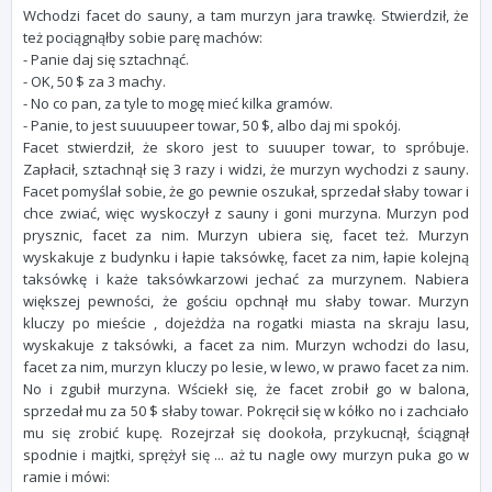
Wchodzi facet do sauny, a tam murzyn jara trawkę. Stwierdził, że
też pociągnąłby sobie parę machów:
- Panie daj się sztachnąć.
- OK, 50 $ za 3 machy.
- No co pan, za tyle to mogę mieć kilka gramów.
- Panie, to jest suuuupeer towar, 50 $, albo daj mi spokój.
Facet stwierdził, że skoro jest to suuuper towar, to spróbuje.
Zapłacił, sztachnął się 3 razy i widzi, że murzyn wychodzi z sauny.
Facet pomyślał sobie, że go pewnie oszukał, sprzedał słaby towar i
chce zwiać, więc wyskoczył z sauny i goni murzyna. Murzyn pod
prysznic, facet za nim. Murzyn ubiera się, facet też. Murzyn
wyskakuje z budynku i łapie taksówkę, facet za nim, łapie kolejną
taksówkę i każe taksówkarzowi jechać za murzynem. Nabiera
większej pewności, że gościu opchnął mu słaby towar. Murzyn
kluczy po mieście , dojeżdża na rogatki miasta na skraju lasu,
wyskakuje z taksówki, a facet za nim. Murzyn wchodzi do lasu,
facet za nim, murzyn kluczy po lesie, w lewo, w prawo facet za nim.
No i zgubił murzyna. Wściekł się, że facet zrobił go w balona,
sprzedał mu za 50 $ słaby towar. Pokręcił się w kółko no i zachciało
mu się zrobić kupę. Rozejrzał się dookoła, przykucnął, ściągnął
spodnie i majtki, sprężył się ... aż tu nagle owy murzyn puka go w
ramie i mówi: