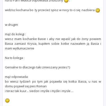
na to Pan i władca odpowiada znudzony
:
widzisz kochana bo ty przecież spisz w nocy to ci się nazbiera
w drugim
mąż do kolegi
:
wiesz mam kochanke Basie i aby nie wpaść jak do żony powiem
Basia zamiast Krysia, kupiłem sobie kotke nazwałem ją Basia i
mam wytłumaczenie
Na to kolega
:
Genialne to dlaczego taki zmieszany jestes?:)
mąż odpowiada:
bo wiesz tydzień po tym jak pojawiła się kotka Basia, u nas w
domu pojawił się pies Roman
i teraz tak kuur... siedze i myśle i myśle i mysle ...