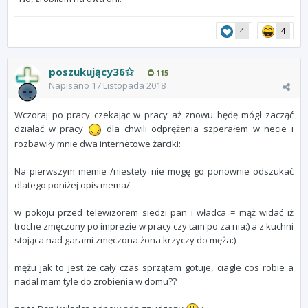
4
4
poszukujący36✩
115
Napisano
17 Listopada 2018
Wczoraj po pracy czekając w pracy aż znowu będę mógł zacząć
działać w pracy
dla chwili odprężenia szperałem w necie i
rozbawiły mnie dwa internetowe żarciki:
Na pierwszym memie /niestety nie mogę go ponownie odszukać
dlatego poniżej opis mema/
w pokoju przed telewizorem siedzi pan i władca = mąż widać iż
troche zmęczony po imprezie w pracy czy tam po za nia:) a z kuchni
stojąca nad garami zmęczona żona krzyczy do męża:)
mężu jak to jest że cały czas sprzątam gotuje, ciagle cos robie a
nadal mam tyle do zrobienia w domu??