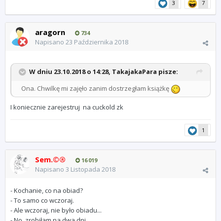
3
7
aragorn
734
Napisano
23 Października 2018
W dniu 23.10.2018 o 14:28,
TakajakaPara
pisze:
Ona. Chwilkę mi zajęło zanim dostrzegłam książkę
I koniecznie zarejestruj na cuckold zk
1
Sem.©®
16 019
Napisano
3 Listopada 2018
- Kochanie, co na obiad?
- To samo co wczoraj.
- Ale wczoraj, nie było obiadu...
- No, zrobiłam na dwa dni.