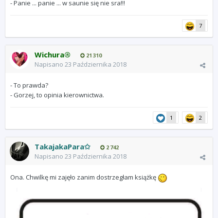
- Panie ... panie ... w saunie się nie sra!!!
7
Wichura®
21 310
Napisano
23 Października 2018
- To prawda?
- Gorzej, to opinia kierownictwa.
1
2
TakajakaPara✩
2 742
Napisano
23 Października 2018
Ona. Chwilkę mi zajęło zanim dostrzegłam książkę