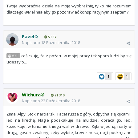
Twoja wyobraźnia działa na moją wyobraźnię, tylko nie rozumiem
dlaczego @Mel miałaby go pozdrawiać konspiracyjnym szeptem?
Pavel✩
5 887
Napisano
18 Października 2018
coś czuję, że z pożaru w mojej pracy też sporo ludzi by się
@Mel.
ucieszyło...
1
1
Wichura®
21 310
Napisano
22 Października 2018
Zima. Alpy. Stok narciarski. Facet rusza z góry, odpycha się kijkami i
leci na krechę. Nagle podskakuje na muldzie, obraca go, leci,
koziołkuje, w tumanie śniegu wali w drzewo. Kijki w jedną, narty w
drugą, gość rozwalony, zęby wybite, krew z nosa, nogi poskręcane