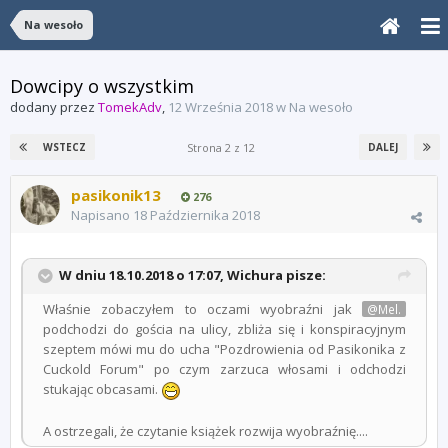
Na wesoło
Dowcipy o wszystkim
dodany przez
TomekAdv
,
12 Września 2018
w
Na wesoło
Strona 2 z 12
WSTECZ
DALEJ
pasikonik13
276
Napisano
18 Października 2018
W dniu 18.10.2018 o 17:07,
Wichura
pisze:
Właśnie zobaczyłem to oczami wyobraźni jak
@Mel.
podchodzi do gościa na ulicy, zbliża się i konspiracyjnym
szeptem mówi mu do ucha "Pozdrowienia od Pasikonika z
Cuckold Forum" po czym zarzuca włosami i odchodzi
stukając obcasami.
A ostrzegali, że czytanie książek rozwija wyobraźnię....