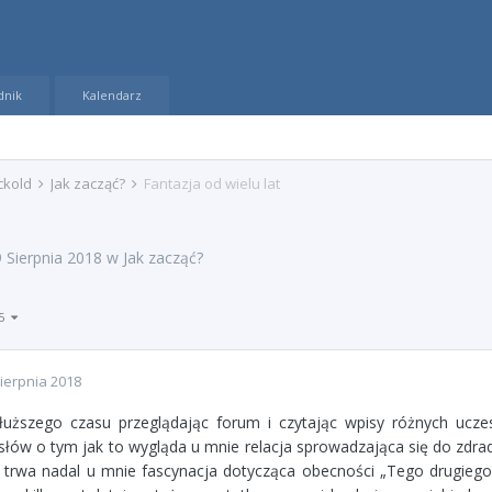
dnik
Kalendarz
ckold
Jak zacząć?
Fantazja od wielu lat
 Sierpnia 2018
w
Jak zacząć?
 5
ierpnia 2018
uższego czasu przeglądając forum i czytając wpisy różnych ucz
 słów o tym jak to wygląda u mnie relacja sprowadzająca się do zdra
 i trwa nadal u mnie fascynacja dotycząca obecności „Tego drugieg