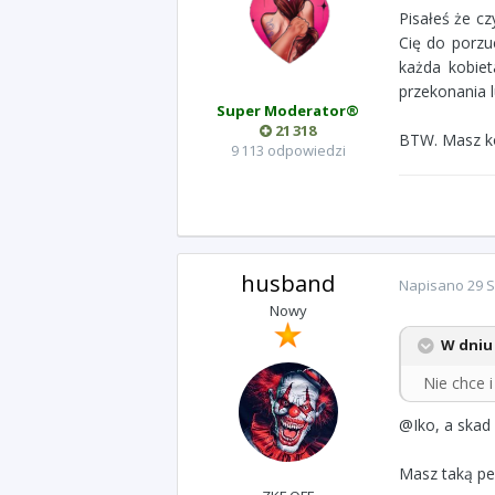
Pisałeś że c
Cię do porzu
każda kobie
przekonania 
Super Moderator®
21 318
BTW. Masz ko
9 113 odpowiedzi
husband
Napisano
29 S
Nowy
W dniu 
Nie chce i 
@Iko, a skad 
Masz taką p