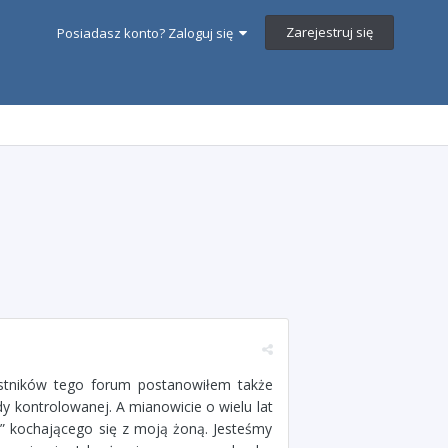
Zarejestruj się
Posiadasz konto? Zaloguj się
estników tego forum postanowiłem także
dy kontrolowanej. A mianowicie o wielu lat
o” kochającego się z moją żoną. Jesteśmy