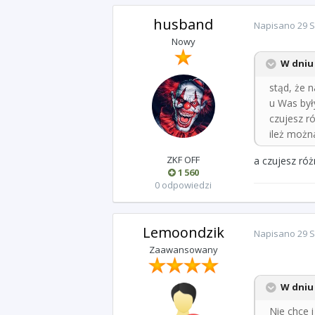
husband
Napisano
29 S
Nowy
W dniu 
stąd, że n
u Was był
czujesz r
ileż można
ZKF OFF
a czujesz róż
1 560
0 odpowiedzi
Lemoondzik
Napisano
29 S
Zaawansowany
W dniu 
Nie chce i 