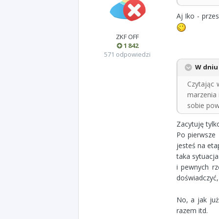
Aj Iko - prz
ZKF OFF
1 842
571 odpowiedzi
W dniu 
Czytając 
marzenia 
sobie pow
Zacytuję tylk
Po pierwsze 
jesteś na eta
taka sytuacj
i pewnych rz
doświadczyć,
No, a jak ju
razem itd.