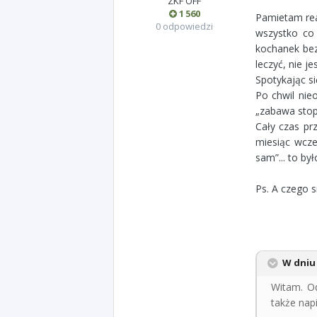
ZKF OFF
1 560
Pamietam rea
0 odpowiedzi
wszystko co 
kochanek bez
leczyć, nie j
Spotykając s
Po chwil nie
„zabawa stop
Cały czas pr
miesiąc wcze
sam”... to by
Ps. A czego s
W dniu 
Witam. O
także nap