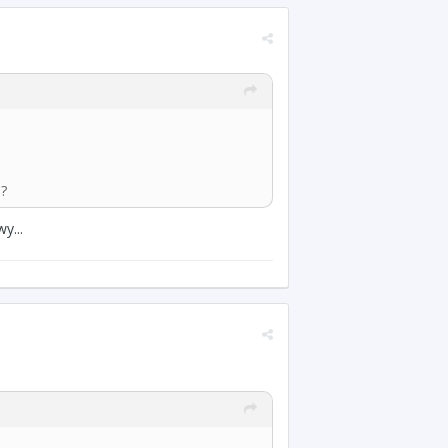
a?
y...