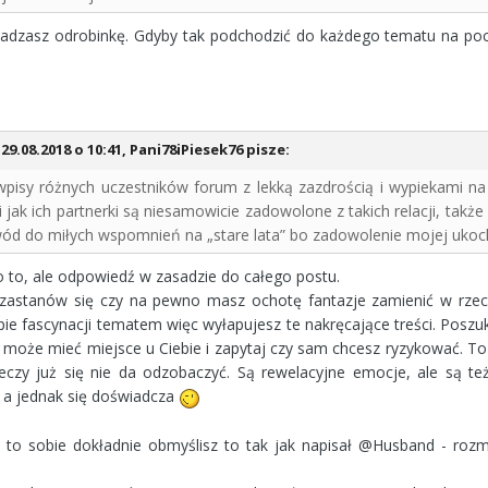
esadzasz odrobinkę. Gdyby tak podchodzić do każdego tematu na poc
29.08.2018 o 10:41, Pani78iPiesek76 pisze:
wpisy różnych uczestników forum z lekką zazdrością i wypiekami na 
i jak ich partnerki są niesamowicie zadowolone z takich relacji, tak
ód do miłych wspomnień na „stare lata” bo zadowolenie mojej ukocha
o to, ale odpowiedź w zasadzie do całego postu.
zastanów się czy na pewno masz ochotę fantazje zamienić w rzec
pie fascynacji tematem więc wyłapujesz te nakręcające treści. Poszuk
a może mieć miejsce u Ciebie i zapytaj czy sam chcesz ryzykować. T
eczy już się nie da odzobaczyć. Są rewelacyjne emocje, ale są też 
 a jednak się doświadcza
ż to sobie dokładnie obmyślisz to tak jak napisał @Husband - rozma