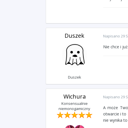
Duszek
Napisano
29 S
Nie chce i już
Duszek
Wichura
Napisano
29 S
Konsensualnie
A może Twoja
niemonogamiczny
otwarcie i to
nie wynika to