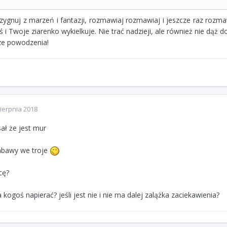
ezygnuj z marzeń i fantazji, rozmawiaj rozmawiaj i jeszcze raz rozm
 i Twoje ziarenko wykielkuje. Nie trać nadzieji, ale również nie dąż 
ze powodzenia!
ierpnia 2018
sał że jest mur
abawy we troje
cę?
 kogoś napierać? jeśli jest nie i nie ma dalej zalążka zaciekawienia?