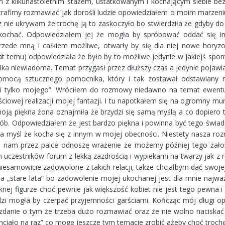
z kilkunastoletnim stażem, ustatkowanym i kochającym siebie bez
otrafimy rozmawiać jak dorośli ludzie opowiedziałem o moim marzeniu
z nie ukrywam że trochę ją to zaskoczyło bo stwierdziła że gdyby do
kochać. Odpowiedziałem jej że mogła by spróbować oddać się in
zede mną i całkiem możliwe, otwarły by się dla niej nowe horyzon
lat temu) odpowiedziała że było by to możliwe jedynie w jakiejś spon
elka niewiadoma. Temat przygasł przez dłuższy czas a jedynie pojawi
pomocą sztucznego pomocnika, który i tak zostawał odstawiany 
 i tylko mojego”. Wróciłem do rozmowy niedawno na temat ewent
ściowej realizacji mojej fantazji. I tu napotkałem się na ogromny mur
oją piękna żona oznajmiła że brzydzi się samą myślą a co dopiero
ób. Odpowiedziałem że jest bardzo piękna i powinna być tego św
a myśl że kocha się z innym w mojej obecności. Niestety nasza ro
ją nam przez palce odnoszę wrażenie że możemy później tego żałow
 uczestników forum z lekką zazdrością i wypiekami na twarzy jak z r
 niesamowicie zadowolone z takich relacji, także chciałbym dać swo
 „stare lata” bo zadowolenie mojej ukochanej jest dla mnie najwa
ęknej figurze choć pewnie jak większość kobiet nie jest tego pewna
dzi mogła by czerpać przyjemności garściami. Kończąc mój długi o
 zdanie o tym że trzeba dużo rozmawiać oraz że nie wolno naciskać
ciało na raz” co mogę jeszcze tym temacie zrobić ażeby choć trochę