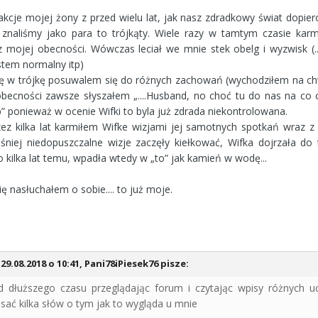
kcje mojej żony z przed wielu lat, jak nasz zdradkowy świat dopie
znaliśmy jako para to trójkąty. Wiele razy w tamtym czasie kar
 mojej obecności. Wówczas leciał we mnie stek obelg i wyzwisk (.
estem normalny itp)
ię w trójkę posuwalem się do różnych zachowań (wychodziłem na chw
obecności zawsze słyszałem „....Husband, no choć tu do nas na co
” ponieważ w ocenie Wifki to byla już zdrada niekontrolowana.
zez kilka lat karmiłem Wifke wizjami jej samotnych spotkań wraz z
śniej niedopuszczalne wizje zaczęły kiełkować, Wifka dojrzała do
ło kilka lat temu, wpadła wtedy w „to” jak kamień w wodę...
ię nasłuchałem o sobie.... to już moje.
29.08.2018 o 10:41, Pani78iPiesek76 pisze:
d dłuższego czasu przeglądając forum i czytając wpisy różnych 
isać kilka słów o tym jak to wygląda u mnie