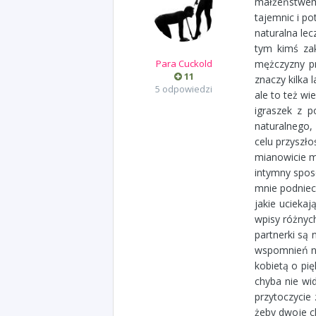
małżeństwem 
tajemnic i p
naturalna lec
tym kimś za
Para Cuckold
mężczyzny pr
11
znaczy kilka 
5 odpowiedzi
ale to też wi
igraszek z 
naturalnego,
celu przyszło
mianowicie m
intymny spos
mnie podniec
jakie ucieka
wpisy różnych
partnerki są
wspomnień na
kobietą o pi
chyba nie wi
przytoczycie
żeby dwoje ch