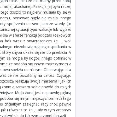
granicznie. Jako że nie mamy przed sobą
 mojej ukochanej. Reakcja jej była raczej
 tego doszło to najpierw musiała by się w
nemu, ponieważ nigdy nie miała innego
ty spojrzenia na sex. Jeszcze wtedy (to
tanicznej sytuacji typu wakacje lub wyjazd
ał się w sferze fantazji podczas łóżkowych
na bok wraz z stwierdzeniem że, „ woli
ualnego niezobowiązującego spotkania w
, który chyba okaże się nie do przebicia. A
 tym że mogła by kogoś innego dotknąć w
iadoma że podoba się innym mężczyznom a
zmowa spełzła na niczym. Obserwując lata
ać że nie poszliśmy na całość. Czytając
ozkoszą realizują swoje marzenia i jak ich
jej żonie a zarazem sobie powód do miłych
żniejsze. Moja żona jest naprawdę piękną
 i podoba się innym mężczyznom lecz tego
pis chciałbym zasięgnąć rady choć pewnie
 jak i również to że „Cały w tym ambaras
 zbliżyć się do tak wymarzonej fantazji.