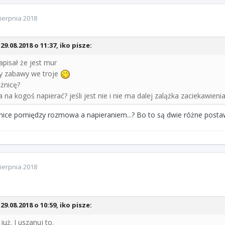
ierpnia 2018
29.08.2018 o 11:37, iko pisze:
apisał że jest mur
y zabawy we troje
óżnicę?
 na kogoś napierać? jeśli jest nie i nie ma dalej zalążka zaciekawieni
nice pomiędzy rozmowa a napieraniem...? Bo to są dwie różne postaw
ierpnia 2018
29.08.2018 o 10:59, iko pisze:
już. I uszanuj to.