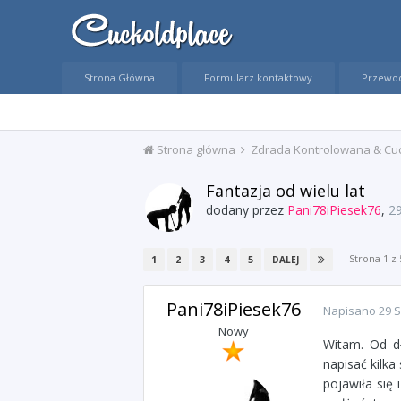
Strona Główna
Formularz kontaktowy
Przewo
Strona główna
Zdrada Kontrolowana & Cu
Fantazja od wielu lat
dodany przez
Pani78iPiesek76
,
29
Strona 1 z
1
2
3
4
5
DALEJ
Pani78iPiesek76
Napisano
29 S
Nowy
Witam. Od dł
napisać kilka
pojawiła się