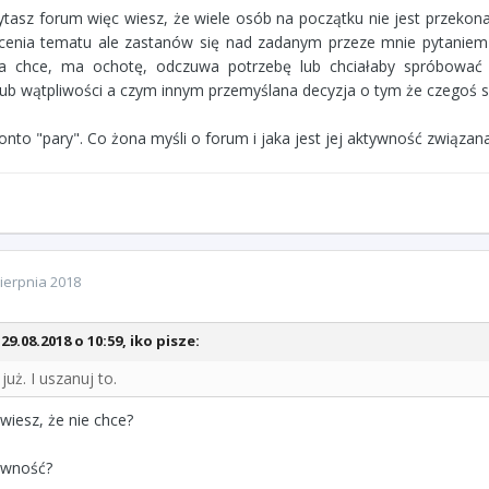
zytasz forum więc wiesz, że wiele osób na początku nie jest przeko
cenia tematu ale zastanów się nad zadanym przeze mnie pytaniem i 
ta chce, ma ochotę, odczuwa potrzebę lub chciałaby spróbować 
lub wątpliwości a czym innym przemyślana decyzja o tym że czegoś si
nto "pary". Co żona myśli o forum i jaka jest jej aktywność związan
ierpnia 2018
29.08.2018 o 10:59, iko pisze:
już. I uszanuj to.
wiesz, że nie chce?
ewność?