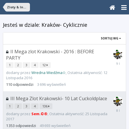
Zloty & Integracja
Jesteś w dziale: Kraków- Cyklicznie
SORTUJ WG
II Mega zlot Krakowski - 2016 : BEFORE
PARTY
12
1
2
3
4
12
Listopad
2016
dodany przez
Wredna Wiedźma✩
,
Ostatnia aktywność:
12
Listopada 2016
110
odpowiedzi
3 696
wyświetleń
III Mega Zlot Krakowski- 10 Lat Cuckoldplace
1
2
3
4
136
25
dodany przez
Sem.©®
,
Ostatnia aktywność:
25 Listopada
Listopad
2017
2017
1 353
odpowiedzi
49 693
wyświetleń