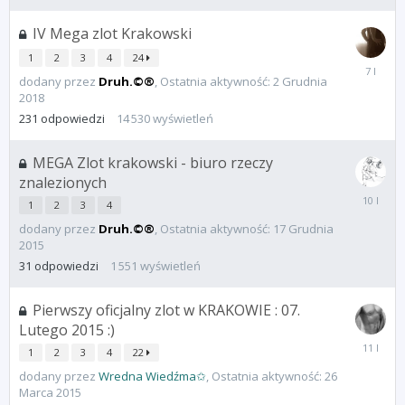
IV Mega zlot Krakowski
1
2
3
4
24
2
dodany przez
Druh.©®
,
Ostatnia aktywność:
2 Grudnia
Grudnia
2018
2018
231
odpowiedzi
14 530
wyświetleń
MEGA Zlot krakowski - biuro rzeczy
znalezionych
17
1
2
3
4
Grudnia
2015
dodany przez
Druh.©®
,
Ostatnia aktywność:
17 Grudnia
2015
31
odpowiedzi
1 551
wyświetleń
Pierwszy oficjalny zlot w KRAKOWIE : 07.
Lutego 2015 :)
26
1
2
3
4
22
Marca
2015
dodany przez
Wredna Wiedźma✩
,
Ostatnia aktywność:
26
Marca 2015