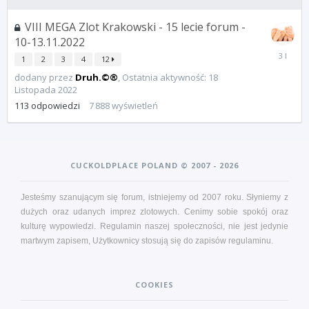
VIII MEGA Zlot Krakowski - 15 lecie forum -
10-13.11.2022
18
1
2
3
4
12
Listopad
2022
dodany przez
Druh.©®
,
Ostatnia aktywność:
18
Listopada 2022
113
odpowiedzi
7 888
wyświetleń
CUCKOLDPLACE POLAND © 2007 - 2026
Jesteśmy szanującym się forum, istniejemy od 2007 roku. Słyniemy z
dużych oraz udanych imprez zlotowych. Cenimy sobie spokój oraz
kulturę wypowiedzi. Regulamin naszej społeczności, nie jest jedynie
martwym zapisem, Użytkownicy stosują się do zapisów
regulaminu
.
COOKIES