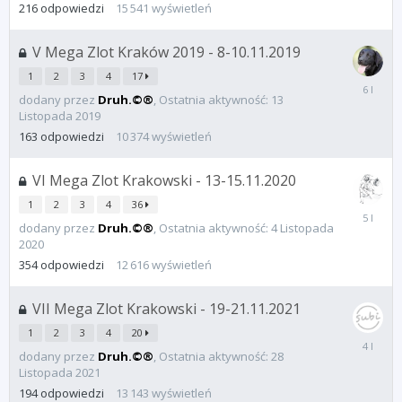
216
odpowiedzi
15 541
wyświetleń
V Mega Zlot Kraków 2019 - 8-10.11.2019
1
2
3
4
17
13
dodany przez
Druh.©®
,
Ostatnia aktywność:
13
Listopad
Listopada 2019
2019
163
odpowiedzi
10 374
wyświetleń
VI Mega Zlot Krakowski - 13-15.11.2020
1
2
3
4
36
4
dodany przez
Druh.©®
,
Ostatnia aktywność:
4 Listopada
Listopad
2020
2020
354
odpowiedzi
12 616
wyświetleń
VII Mega Zlot Krakowski - 19-21.11.2021
1
2
3
4
20
28
dodany przez
Druh.©®
,
Ostatnia aktywność:
28
Listopad
Listopada 2021
2021
194
odpowiedzi
13 143
wyświetleń